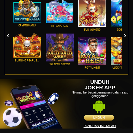
s****r
Nina938***
DEPOSIT
06/08 02:33
TOP UP SALDO
IDR
6,110,000
Gates Of Olympus™
Mix Parlay 3 Tim (B
Pandu225***
WITHDRAW
06/08 02:14
[SBOBET]
CRYPTOMANIA
OCEAN SPRAY
n****y
SUN WUKONG
OCEAN BLUE
IDR
5,960,000
Gatot Kaca Fury
Owen861***
WITHDRAW
06/08 02:08
Starlight Princess™
[PRAGMATIC]
a****s
Irfan492***
DEPOSIT
06/08 02:01
TOP UP SALDO
IDR
5,780,000
Gates Of Olympus™
BURNING PEARL BINGO
Elena939***
DEPOSIT
06/08 01:42
TOP UP SALDO
WILD WILD WEST
ROYAL HEIST
LUCKY MONEY T
Sam485***
DEPOSIT
06/08 01:36
TOP UP SALDO
UNDUH
JOKER APP
Wild Bounty Sho
Rian228***
WITHDRAW
06/08 01:29
Nikmati berbagai permainan dalam satu
[PG SOFT]
genggaman
Anita712***
DEPOSIT
06/08 01:18
TOP UP SALDO
Tom697***
DEPOSIT
06/08 01:12
TOP UP SALDO
UNDUH
PANDUAN INSTALASI
Cindy608***
DEPOSIT
06/08 00:53
TOP UP SALDO