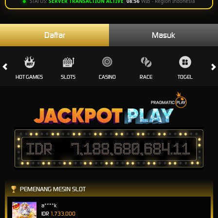
STATUS:
SERVER TRANSACTION ACTIVE
|
08:56
WIB - Region Indonesia
Agus298***
DEPOSIT
06/08 07:00
TOP UP SALDO
Umar732***
DEPOSIT
06/08 06:42
TOP UP SALDO
Daftar
Masuk
Dadang857***
DEPOSIT
06/08 06:29
TOP UP SALDO
Setyo192***
DEPOSIT
06/08 06:15
TOP UP SALDO
HOT GAMES
SLOTS
CASINO
RACE
TOGEL
S
Mahjong Ways 2
Siska707***
WITHDRAW
06/08 06:06
[PG SOFT]
Taufik937***
DEPOSIT
06/08 05:47
TOP UP SALDO
Tiara196***
DEPOSIT
06/08 05:41
TOP UP SALDO
IDR
7,188,680,684.15
Kevin260***
DEPOSIT
06/08 05:33
TOP UP SALDO
Gilang304***
DEPOSIT
06/08 05:18
TOP UP SALDO
PEMENANG MESIN SLOT
Wanda771***
DEPOSIT
06/08 05:12
TOP UP SALDO
a****k
IDR
1,733,000
Wild Bandito