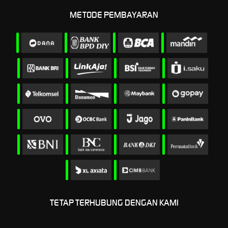
METODE PEMBAYARAN
Oscar958***
DEPOSIT
06/08 00:38
TOP UP SALDO
Starlight Princess 
Gisela705***
WITHDRAW
06/08 00:30
[PRAGMATIC]
Andi275***
DEPOSIT
06/08 00:15
TOP UP SALDO
Putri367***
DEPOSIT
06/08 00:00
TOP UP SALDO
TETAP TERHUBUNG DENGAN KAMI