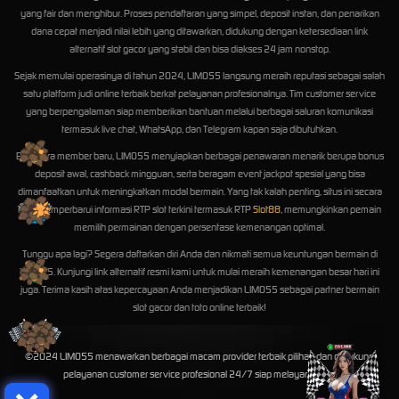
yang fair dan menghibur. Proses pendaftaran yang simpel, deposit instan, dan penarikan
dana cepat menjadi nilai lebih yang ditawarkan, didukung dengan ketersediaan link
alternatif slot gacor yang stabil dan bisa diakses 24 jam nonstop.
Sejak memulai operasinya di tahun 2024, LIMO55 langsung meraih reputasi sebagai salah
satu platform judi online terbaik berkat pelayanan profesionalnya. Tim customer service
yang berpengalaman siap memberikan bantuan melalui berbagai saluran komunikasi
termasuk live chat, WhatsApp, dan Telegram kapan saja dibutuhkan.
Bagi para member baru, LIMO55 menyiapkan berbagai penawaran menarik berupa bonus
deposit awal, cashback mingguan, serta beragam event jackpot spesial yang bisa
dimanfaatkan untuk meningkatkan modal bermain. Yang tak kalah penting, situs ini secara
rutin memperbarui informasi RTP slot terkini termasuk RTP
Slot88
, memungkinkan pemain
memilih permainan dengan persentase kemenangan optimal.
Tunggu apa lagi? Segera daftarkan diri Anda dan nikmati semua keuntungan bermain di
LIMO55. Kunjungi link alternatif resmi kami untuk mulai meraih kemenangan besar hari ini
juga. Terima kasih atas kepercayaan Anda menjadikan LIMO55 sebagai partner bermain
slot gacor dan toto online terbaik!
©2024 LIMO55 menawarkan berbagai macam provider terbaik pilihan dan di dukung
pelayanan customer service profesional 24/7 siap melayani anda.