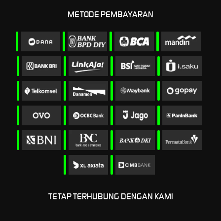
Tom874***
DEPOSIT
07/08 00:39
TOP UP SALDO
METODE PEMBAYARAN
Starlight Princess 
Ujang283***
WITHDRAW
07/08 00:21
[PRAGMATIC]
Hafiz498***
DEPOSIT
07/08 00:05
TOP UP SALDO
Iwan932***
DEPOSIT
07/08 00:00
TOP UP SALDO
TETAP TERHUBUNG DENGAN KAMI