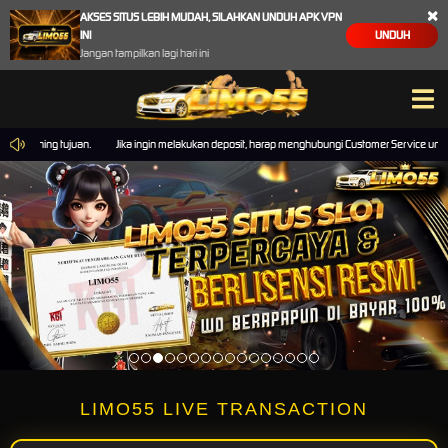
×
AKSES SITUS LEBIH MUDAH, SILAHKAN UNDUH APK VPN
UNDUH
INI
Jangan tampilkan lagi hari ini
 rekening tujuan.
Jika ingin melakukan deposit, harap menghubungi Customer Service untuk k
LIMO55 LIVE TRANSACTION