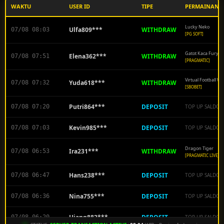
WAKTU
USER ID
TIPE
PERMAINAN
Lucky Neko
Ulfa809***
WITHDRAW
07/08 08:03
[PG SOFT]
Gatot Kaca Fury
Elena362***
WITHDRAW
07/08 07:51
[PRAGMATIC]
Virtual Football W
Yuda618***
WITHDRAW
07/08 07:32
[SBOBET]
Putri864***
DEPOSIT
07/08 07:20
TOP UP SALDO
Kevin985***
DEPOSIT
07/08 07:03
TOP UP SALDO
Dragon Tiger
Ira231***
WITHDRAW
07/08 06:53
[PRAGMATIC LIVE]
Hans238***
DEPOSIT
07/08 06:47
TOP UP SALDO
Nina755***
DEPOSIT
07/08 06:36
TOP UP SALDO
Ujang882***
DEPOSIT
07/08 06:20
TOP UP SALDO