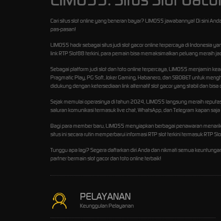
Cari situs slot online yang beneran bayar?
LIMO55
jawabannya! Di sini Anda
pas-pasan!
LIMO55 hadir sebagai situs judi
slot gacor
online terpercaya di Indonesia ya
link RTP Slot88 terkini, para pemain bisa memaksimalkan peluang meraih j
Sebagai platform judi slot dan toto online terpercaya, LIMO55 menjamin k
Pragmatic Play, PG Soft, Joker Gaming, Habanero, dan SBOBET untuk mengha
didukung dengan ketersediaan link alternatif slot gacor yang stabil dan bisa
Sejak memulai operasinya di tahun 2024, LIMO55 langsung meraih reputasi 
saluran komunikasi termasuk live chat, WhatsApp, dan Telegram kapan saja
Bagi para member baru, LIMO55 menyiapkan berbagai penawaran menarik be
situs ini secara rutin memperbarui informasi RTP slot terkini termasuk RTP
Sl
Tunggu apa lagi? Segera daftarkan diri Anda dan nikmati semua keuntungan
partner bermain slot gacor dan toto online terbaik!
PELAYANAN
Keunggulan Pelayanan