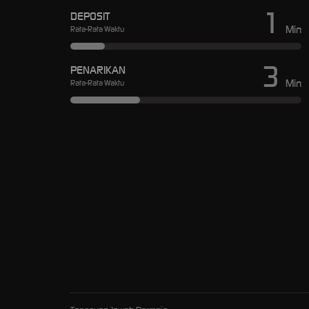
1
DEPOSIT
Min
Rata-Rata Waktu
3
PENARIKAN
Min
Rata-Rata Waktu