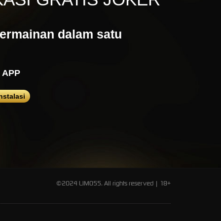
permainan dalam satu
 APP
nstalasi
©2024 LIMO55. All rights reserved | 18+