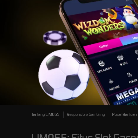
IDR
7,460,000
Sugar Rush™
b****a
IDR
6,710,000
Gates Of Olympus™
b****a
IDR
6,160,000
Gates Of Olympus™
s****r
IDR
6,110,000
Gates Of Olympus™
n****y
IDR
5,960,000
Starlight Princess™
a****s
IDR
5,780,000
Tentang LIMO55
Responsible Gambling
Pusat Bantuan
Gates Of Olympus™
LIMO55: Situs Slot Gaco