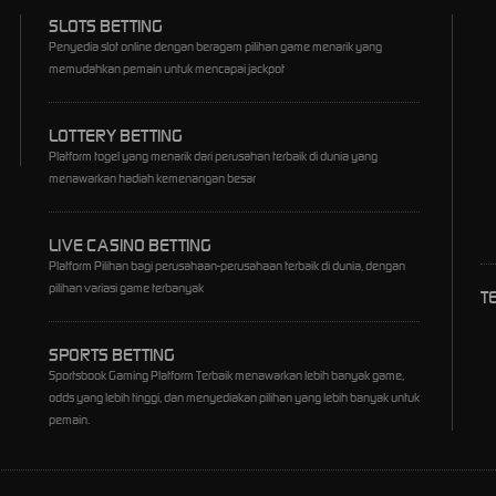
SLOTS BETTING
Penyedia slot online dengan beragam pilihan game menarik yang
memudahkan pemain untuk mencapai jackpot
LOTTERY BETTING
Platform togel yang menarik dari perusahan terbaik di dunia yang
menawarkan hadiah kemenangan besar
LIVE CASINO BETTING
Platform Pilihan bagi perusahaan-perusahaan terbaik di dunia, dengan
pilihan variasi game terbanyak
T
SPORTS BETTING
Sportsbook Gaming Platform Terbaik menawarkan lebih banyak game,
odds yang lebih tinggi, dan menyediakan pilihan yang lebih banyak untuk
pemain.