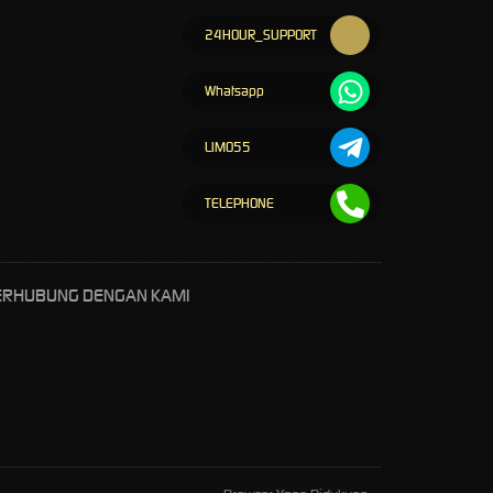
24HOUR_SUPPORT
Whatsapp
LIMO55
TELEPHONE
ERHUBUNG DENGAN KAMI