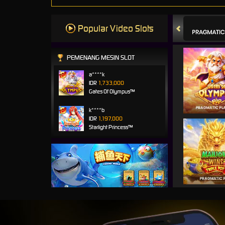
Popular Video Slots
PEMENANG MESIN SLOT
a****k
IDR
1,733,000
Gates Of Olympus™
k****b
IDR
1,197,000
Starlight Princess™
n****y
IDR
1,025,000
Starlight Princess™
h****b
IDR
1,008,000
Gates Of Olympus™
a****l